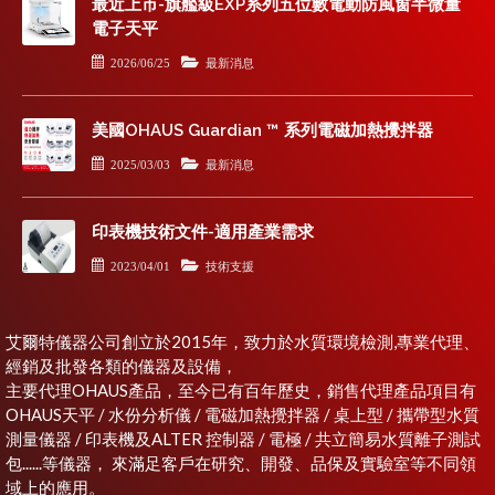
最近上市-旗艦級EXP系列五位數電動防風窗半微量
電子天平
2026/06/25
最新消息
美國OHAUS Guardian ™ 系列電磁加熱攪拌器
2025/03/03
最新消息
印表機技術文件-適用產業需求
2023/04/01
技術支援
艾爾特儀器公司創立於2015年，致力於水質環境檢測,專業代理、
經銷及批發各類的儀器及設備，
主要代理OHAUS產品，至今已有百年歷史，銷售代理產品項目有
OHAUS天平 / 水份分析儀 / 電磁加熱攪拌器 / 桌上型 / 攜帶型水質
測量儀器 / 印表機及ALTER 控制器 / 電極 / 共立簡易水質離子測試
包......等儀器， 來滿足客戶在研究、開發、品保及實驗室等不同領
域上的應用。