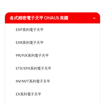
各式精密電子天平 OHAUS 美國
EXP系列電子天平
EXR系列電子天平
PR/PJX系列電子天平
STX/SPX系列電子天平
NV/NVT系列電子天平
EX系列電子天平