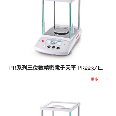
PR系列三位數精密電子天平 PR223/E、
PR523/E
更多