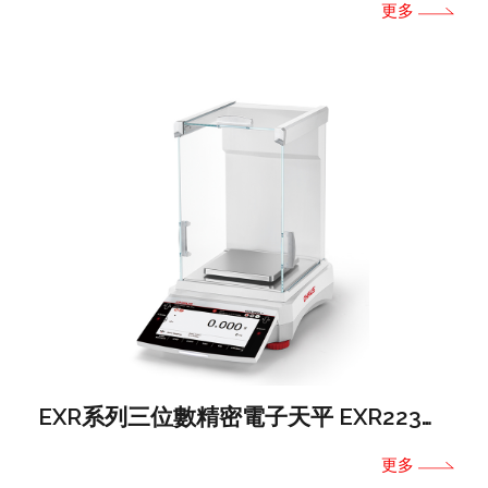
更多
EXR系列三位數精密電子天平 EXR223、
EXR423、EXR623、EXR1203
更多