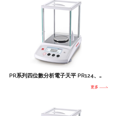
PR系列四位數分析電子天平 PR124、
PR224、PR124/E、PR224/E
更多