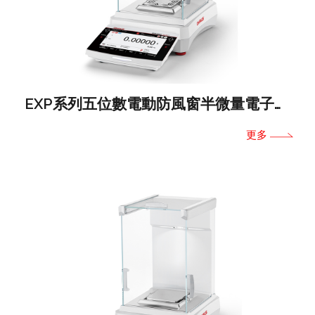
EXP系列五位數電動防風窗半微量電子天
平 EXP125D/AD、EXP125/AD、
更多
EXP225D/AD、EXP225/AD