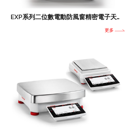
EXP系列二位數電動防風窗精密電子天平
EXP2202、EXP4202、EXP6202、
更多
EXP8202、EXP12202