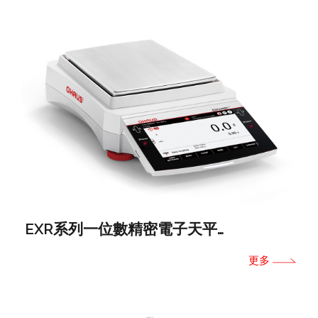
EXR系列一位數精密電子天平
EXR6201、EXR8201、EXR10201
更多