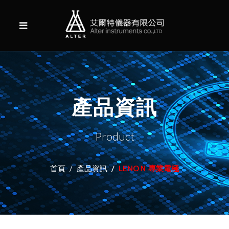
產品資訊
Product
首頁
產品資訊
LENOＮ 專業電極